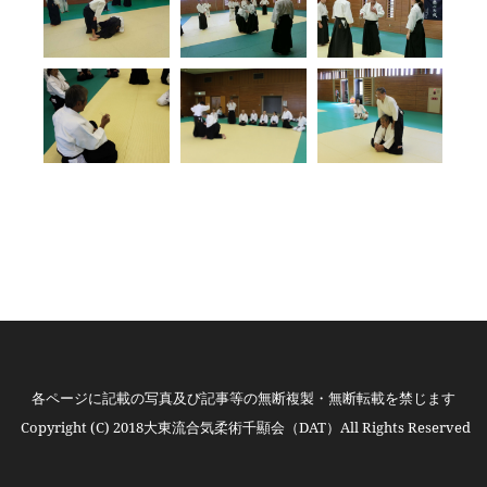
各ページに記載の写真及び記事等の無断複製・無断転載を禁じます
Copyright (C) 2018大東流合気柔術千顯会（DAT）All Rights Reserved